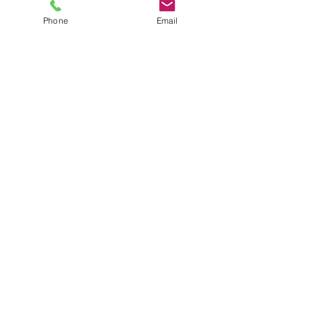
Phone
Email
Qué tecnologías
sabemos buscar?